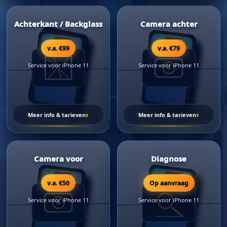
Achterkant / Backglass
Camera achter
v.a. €99
v.a. €79
Service voor iPhone 11
Service voor iPhone 11
›
›
Meer info & tarieven
Meer info & tarieven
Camera voor
Diagnose
v.a. €50
Op aanvraag
Service voor iPhone 11
Service voor iPhone 11