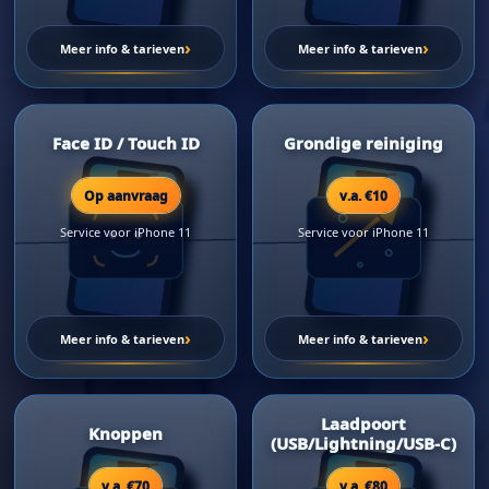
›
›
Meer info & tarieven
Meer info & tarieven
Face ID / Touch ID
Grondige reiniging
Op aanvraag
v.a. €10
Service voor iPhone 11
Service voor iPhone 11
›
›
Meer info & tarieven
Meer info & tarieven
Laadpoort
Knoppen
(USB/Lightning/USB-C)
v.a. €70
v.a. €80