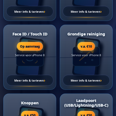
›
›
Meer info & tarieven
Meer info & tarieven
Face ID / Touch ID
Grondige reiniging
Op aanvraag
v.a. €10
Service voor iPhone 8
Service voor iPhone 8
›
›
Meer info & tarieven
Meer info & tarieven
Laadpoort
Knoppen
(USB/Lightning/USB-C)
v.a. €50
v.a. €50