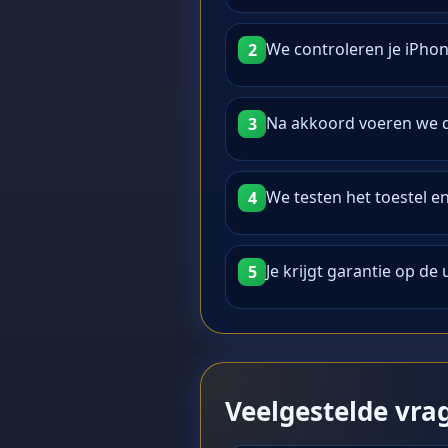
We controleren je iPhon
2
Na akkoord voeren we d
3
We testen het toestel e
4
Je krijgt garantie op de
5
Veelgestelde vra