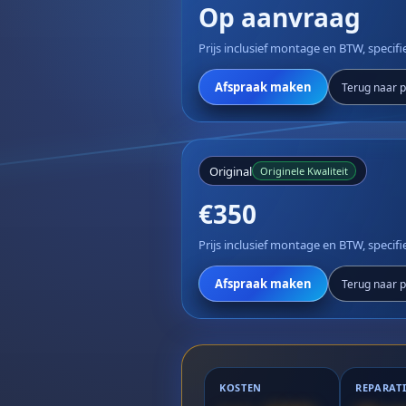
Op aanvraag
Prijs inclusief montage en BTW, specif
Afspraak maken
Terug naar pr
Original
Originele Kwaliteit
€350
Prijs inclusief montage en BTW, specif
Afspraak maken
Terug naar pr
KOSTEN
REPARAT