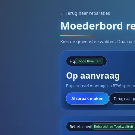
← Terug naar reparaties
Moederbord rep
Kies de gewenste kwaliteit. Daarna k
Hq
Hoge Kwaliteit
Op aanvraag
Prijs inclusief montage en BTW, specif
Afspraak maken
Terug naar pr
Refurbished
Refurbished Topkwaliteit