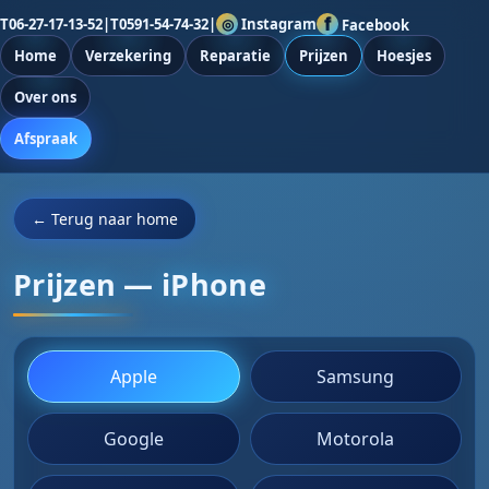
◎
Instagram
f
T
06-27-17-13-52
|
T
0591-54-74-32
|
Facebook
Home
Verzekering
Reparatie
Prijzen
Hoesjes
Over ons
Afspraak
← Terug naar home
Prijzen — iPhone
Apple
Samsung
Google
Motorola