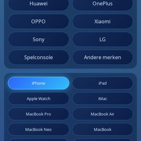
Huawei
OnePlus
OPPO
Xiaomi
Sony
LG
Spelconsole
Andere merken
iPhone
iPad
Apple Watch
iMac
MacBook Pro
MacBook Air
MacBook Neo
MacBook